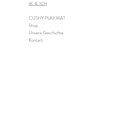
Ik & Ich
Versandkosten, wenn der Fehler bei Ik
& Ich lag). Weitere Informationen
CUSHY PLAY MAT
findest du auf unserer Seite mit den
Shop
Rückgabebedingungen.
Unsere Geschichte
Kontact
Gutscheine
FAQ
InformationEN
Reinigung & Pflege
Bestellung, Versand &
Retouren
Zahlungsarten
Impressum
Datenschutz