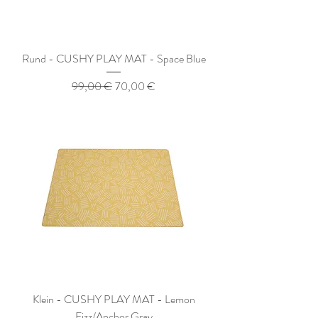
Rund - CUSHY PLAY MAT - Space Blue
Standardpreis
Sale-Preis
99,00 €
70,00 €
Klein - CUSHY PLAY MAT - Lemon
Fizz/Anchor Gray