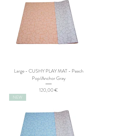
Large - CUSHY PLAY MAT - Peach
Pop/Anchor Gray
Preis
120,00 €
NEW