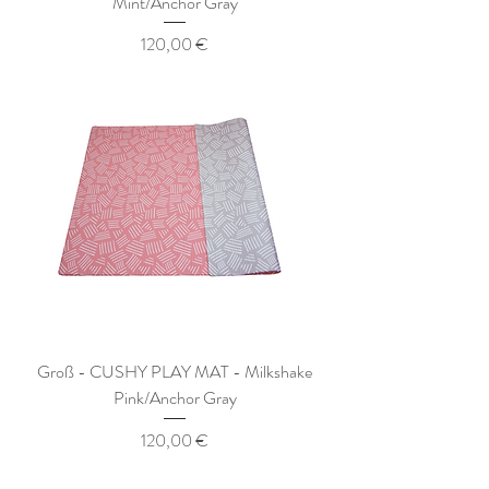
Mint/Anchor Gray
Preis
120,00 €
Groß - CUSHY PLAY MAT - Milkshake
Pink/Anchor Gray
Preis
120,00 €