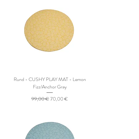
Rund - CUSHY PLAY MAT - Lemon
Fizz/Anchor Gray
Standardpreis
Sale-Preis
99,00 €
70,00 €