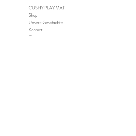
& Ich lag). Weitere Informationen
CUSHY PLAY MAT
findest du auf unserer Seite mit den
Shop
Rückgabebedingungen.
Unsere Geschichte
Kontact
Gutscheine
FAQ
InformationEN
Reinigung & Pflege
Bestellung, Versand &
Retouren
Zahlungsarten
Impressum
Datenschutz
Melde dich für unseren Newsletter an