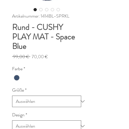
Artikelnummer: 1414BL-SPRKL
Rund - CUSHY
PLAY MAT - Space
Blue
Standardpreis
Sale-
 99,00 € 
70,00 €
Preis
Farbe
*
Größe
*
Design
*