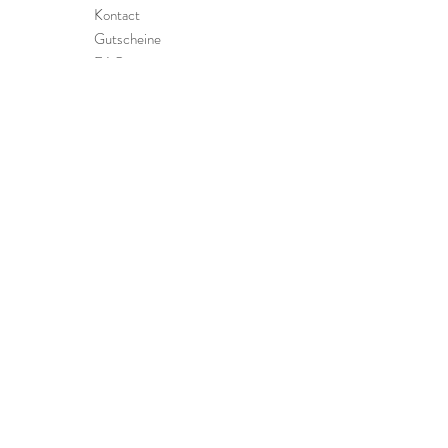
Kontact
Gutscheine
FAQ
InformationEN
Reinigung & Pflege
Bestellung, Versand &
Retouren
Zahlungsarten
Impressum
Datenschutz
Melde dich für unseren Newsletter an